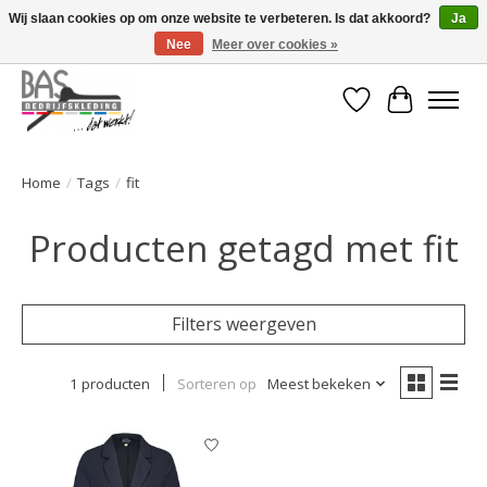
Wij slaan cookies op om onze website te verbeteren. Is dat akkoord?
Ja
Nee
Meer over cookies »
Voor 15:00 besteld, dezelfde dag verstuurd! Gratis verzending vanaf €120
Verlanglijst
Winkelwa
Home
/
Tags
/
fit
Producten getagd met fit
Filters weergeven
1 producten
Sorteren op
Meest bekeken